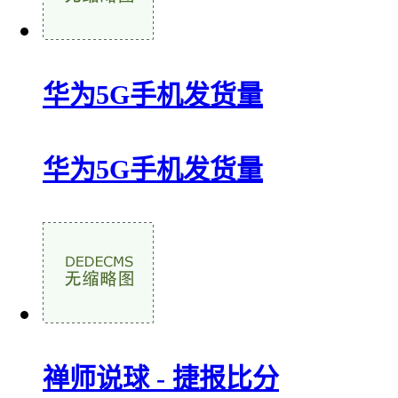
华为5G手机发货量
华为5G手机发货量
禅师说球 - 捷报比分